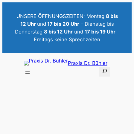
Zum
Inhalt
UNSERE ÖFFNUNGSZEITEN: Montag
8 bis
springen
12 Uhr
und
17 bis 20 Uhr
– Dienstag bis
Donnerstag
8 bis 12 Uhr
und
17 bis 19 Uhr
–
Freitags keine Sprechzeiten
Praxis Dr. Bühler
S
u
c
h
e
n